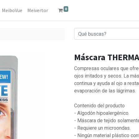
0
MeiboVue
Meivertor
Máscara THERM
Compresas oculares que ofrece
ojos irritados y secos. La má
continua y ayuda al ojo a rest
evaporación de las lágrimas.
Contenido del producto
- Algodón hipoalergénico.
- Máscara de tejido solamente
- Requiere un microondas.
- Ningún material plástico con